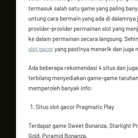
termasuk salah satu game yang paling ban
untung cara bermain yang ada di dalamnya 
provider-provider permainan slot yang me
ke dalam permainan secara langsung. Se
slot gacor
yang pastinya menarik dan juga
Ada beberapa rekomendasi 4 situs dan ju
terbilang menyediakan game-game taruhan sl
memperoleh banyak info:
Situs slot gacor Pragmatic Play
Terdapat game Sweet Bonanza, Starlight Pr
Gold, Pyramid Bonanza.