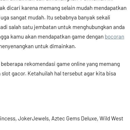
yak dicari karena memang selain mudah mendapatkan
juga sangat mudah. Itu sebabnya banyak sekali
njadi salah satu jembatan untuk menghubungkan anda
hingga kamu akan mendapatkan game dengan
bocoran
 menyenangkan untuk dimainkan.
ga beberapa rekomendasi game online yang memang
ot gacor. Ketahuilah hal tersebut agar kita bisa
incess, JokerJewels, Aztec Gems Deluxe, Wild West