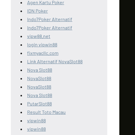
Agen Kartu Poker
IDN Poker
Indo7Poker Alternatif
Indo7Poker Alternatif
vipw88.net
login vipwin88
fixmyacllc.com
Link Alternatif NovaSlot88
Nova Slot88
NovaSlot88
NovaSlot88
Nova Slot88
PutarSlot88
Result Toto Macau
vipwin88
vipwin88