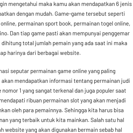
 ingin mengetahui maka kamu akan mendapatkan 6 jenis
dapatkan dengan mudah. Game-game tersebut seperti
 online, permainan sport book, permainan togel online,
sino. Dan tiap game pasti akan mempunyai penggemar
dihitung total jumlah pemain yang ada saat ini maka
p harinya dari berbagai website.
rmasi seputar permainan game online yang paling
an akan mendapatkan informasi tentang permainan judi
 nomor 1 yang sangat terkenal dan juga populer saat
an mendapati ribuan permainan slot yang akan menjadi
an oleh para pemainnya. Sehingga kita harus bisa
an yang terbaik untuk kita mainkan. Salah satu hal
alah website yang akan digunakan bermain sebab hal