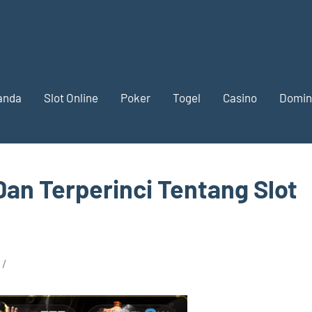
anda
Slot Online
Poker
Togel
Casino
Domin
Dan Terperinci Tentang Slot