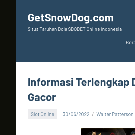
Skip
to
GetSnowDog.com
content
Situs Taruhan Bola SBOBET Online Indonesia
Ber
Informasi Terlengkap 
Gacor
Slot Online
30/06/2022
Walter Patterson