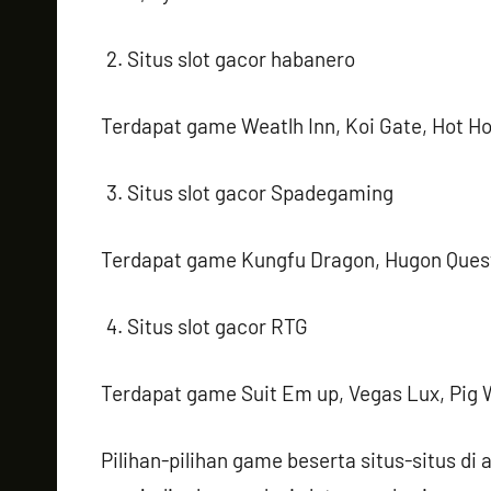
Situs slot gacor habanero
Terdapat game Weatlh Inn, Koi Gate, Hot Ho
Situs slot gacor Spadegaming
Terdapat game Kungfu Dragon, Hugon Quest
Situs slot gacor RTG
Terdapat game Suit Em up, Vegas Lux, Pig W
Pilihan-pilihan game beserta situs-situs d