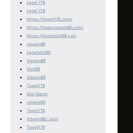
togel 178
togel 178
https://togel178.com/
https://mainvipwin88.com/
https://togelslot88.xyz/
vipwin88
togelslot88
Vipwin88
Slot88
Vipwin88
Togel178
Slot Gacor
vipwin88
Togel178
Vipwin88 Login
Togel178