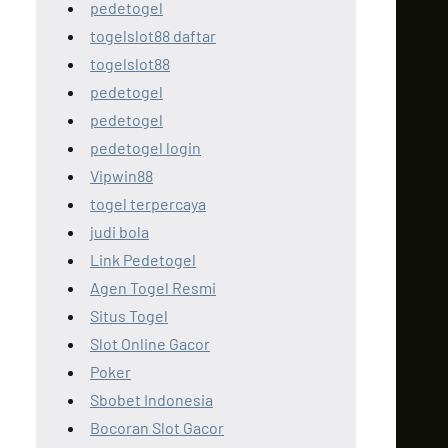
pedetogel
togelslot88 daftar
togelslot88
pedetogel
pedetogel
pedetogel login
Vipwin88
togel terpercaya
judi bola
Link Pedetogel
Agen Togel Resmi
Situs Togel
Slot Online Gacor
Poker
Sbobet Indonesia
Bocoran Slot Gacor