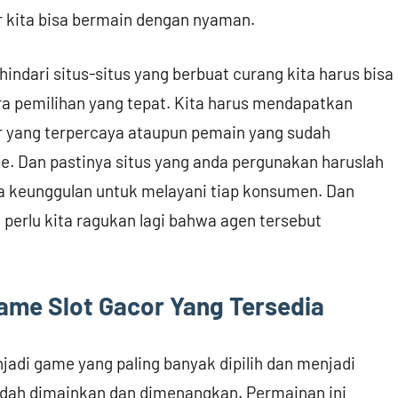
ar kita bisa bermain dengan nyaman.
indari situs-situs yang berbuat curang kita harus bisa
a pemilihan yang tepat. Kita harus mendapatkan
 yang terpercaya ataupun pemain yang sudah
e. Dan pastinya situs yang anda pergunakan haruslah
rta keunggulan untuk melayani tiap konsumen. Dan
ak perlu kita ragukan lagi bahwa agen tersebut
ame Slot Gacor Yang Tersedia
jadi game yang paling banyak dipilih dan menjadi
udah dimainkan dan dimenangkan. Permainan ini